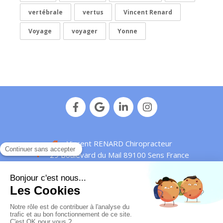
vertébrale
vertus
Vincent Renard
Voyage
voyager
Yonne
Vincent RENARD Chiropracteur
29 Boulevard du Mail
89100
Sens
France
Afficher le téléphone
Plan de site
Mentions légales