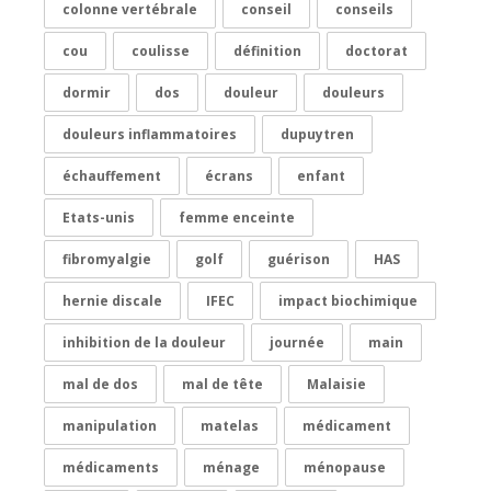
colonne vertébrale
conseil
conseils
cou
coulisse
définition
doctorat
dormir
dos
douleur
douleurs
douleurs inflammatoires
dupuytren
échauffement
écrans
enfant
Etats-unis
femme enceinte
fibromyalgie
golf
guérison
HAS
hernie discale
IFEC
impact biochimique
inhibition de la douleur
journée
main
mal de dos
mal de tête
Malaisie
manipulation
matelas
médicament
médicaments
ménage
ménopause