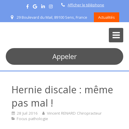
Afficher le téléphone
29 Boulevard du Mail, 89100 Sens, France
Actualités
Appeler
Hernie discale : même
pas mal !
28 Juil 2016
Vincent RENARD Chiropracteur
Focus pathologie