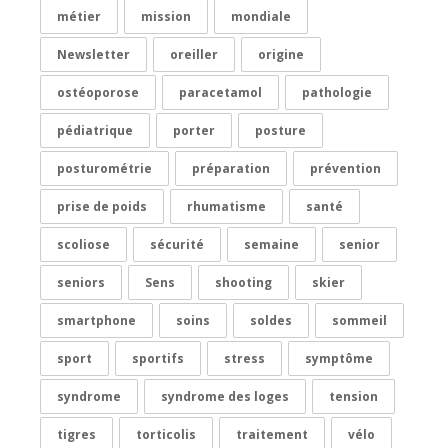
métier
mission
mondiale
Newsletter
oreiller
origine
ostéoporose
paracetamol
pathologie
pédiatrique
porter
posture
posturométrie
préparation
prévention
prise de poids
rhumatisme
santé
scoliose
sécurité
semaine
senior
seniors
Sens
shooting
skier
smartphone
soins
soldes
sommeil
sport
sportifs
stress
symptôme
syndrome
syndrome des loges
tension
tigres
torticolis
traitement
vélo