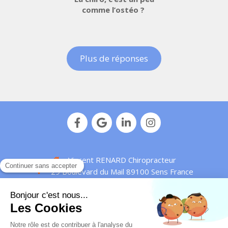
comme l’ostéo ?
Plus de réponses
Vincent RENARD Chiropracteur
29 Boulevard du Mail
89100
Sens
France
Afficher le téléphone
Plan de site
Mentions légales