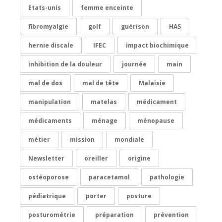
Etats-unis
femme enceinte
fibromyalgie
golf
guérison
HAS
hernie discale
IFEC
impact biochimique
inhibition de la douleur
journée
main
mal de dos
mal de tête
Malaisie
manipulation
matelas
médicament
médicaments
ménage
ménopause
métier
mission
mondiale
Newsletter
oreiller
origine
ostéoporose
paracetamol
pathologie
pédiatrique
porter
posture
posturométrie
préparation
prévention