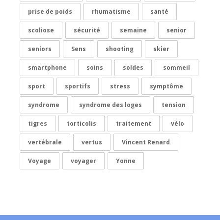
prise de poids
rhumatisme
santé
scoliose
sécurité
semaine
senior
seniors
Sens
shooting
skier
smartphone
soins
soldes
sommeil
sport
sportifs
stress
symptôme
syndrome
syndrome des loges
tension
tigres
torticolis
traitement
vélo
vertébrale
vertus
Vincent Renard
Voyage
voyager
Yonne