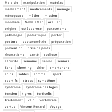
Malaisie
manipulation
matelas
médicament
médicaments
ménage
ménopause
métier
mission
mondiale
Newsletter
oreiller
origine
ostéoporose
paracetamol
pathologie
pédiatrique
porter
posture
posturométrie
préparation
prévention
prise de poids
rhumatisme
santé
scoliose
sécurité
semaine
senior
seniors
Sens
shooting
skier
smartphone
soins
soldes
sommeil
sport
sportifs
stress
symptôme
syndrome
syndrome des loges
tension
tigres
torticolis
traitement
vélo
vertébrale
vertus
Vincent Renard
Voyage