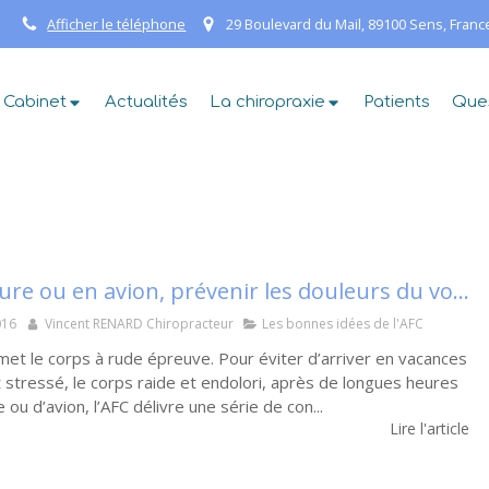
Afficher le téléphone
29 Boulevard du Mail, 89100 Sens, Franc
 Cabinet
Actualités
La chiropraxie
Patients
Que
En voiture ou en avion, prévenir les douleurs du voyage.
016
Vincent RENARD Chiropracteur
Les bonnes idées de l'AFC
et le corps à rude épreuve. Pour éviter d’arriver en vacances
t stressé, le corps raide et endolori, après de longues heures
 ou d’avion, l’AFC délivre une série de con...
Lire l'article