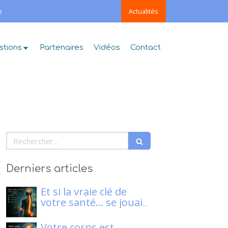
e
Actualités
stions
Partenaires
Vidéos
Contact
Rechercher
Derniers articles
Et si la vraie clé de
votre santé… se jouait
dans votre système
nerveux ?
Votre corps est