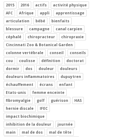
2015
2016
actifs
activité physique
AFC
Afrique
appli
apprentissage
articulation
bébé
bienfaits
blessure
campagne
canal carpien
céphalé
chiropracteur
chiropraxie
Cincinnati Zoo & Botanical Garden
colonne vertébrale
conseil
conseils
cou
coulisse
définition
doctorat
dormir
dos
douleur
douleurs
douleurs inflammatoires
dupuytren
échauffement
écrans
enfant
Etats-unis
femme enceinte
fibromyalgie
golf
guérison
HAS
hernie discale
IFEC
impact biochimique
inhibition de la douleur
journée
main
mal de dos
mal de tête