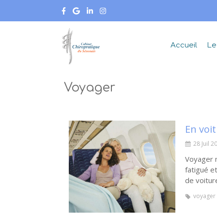
Accueil
Le
Voyager
28 Juil 2
Voyager m
fatigué e
de voiture
voyager