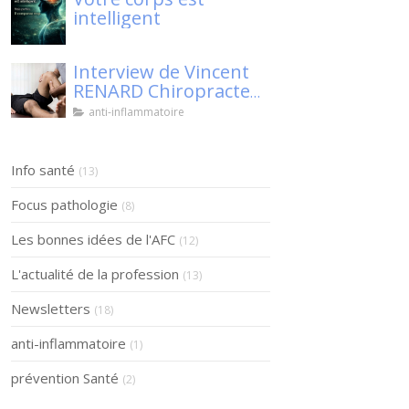
intelligent
Interview de Vincent
RENARD Chiropracteur
à SENS, pour Klaser.
anti-inflammatoire
Info santé
(13)
Focus pathologie
(8)
Les bonnes idées de l'AFC
(12)
L'actualité de la profession
(13)
Newsletters
(18)
anti-inflammatoire
(1)
prévention Santé
(2)