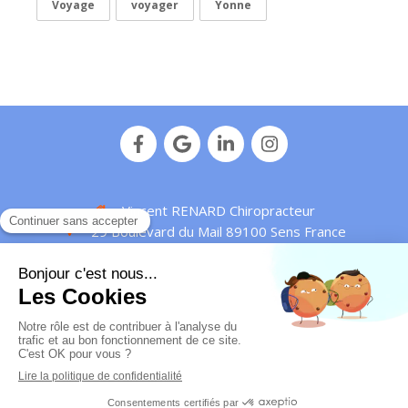
Voyage
voyager
Yonne
Vincent RENARD Chiropracteur
29 Boulevard du Mail
89100
Sens
France
Afficher le téléphone
Plan de site
Mentions légales
© Vincent Renard - 2016 -
Chiropracteur Sens
-
IDENTIFIANT RPPS : 10010429172