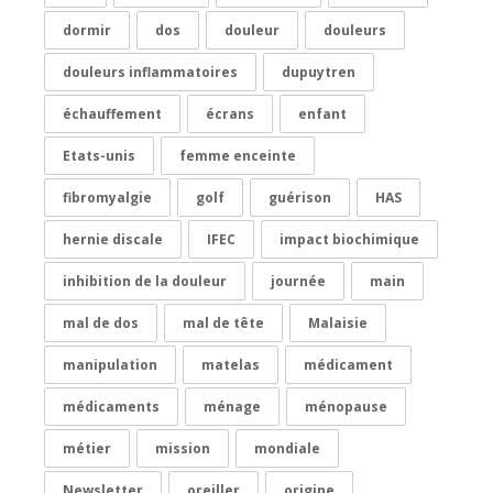
dormir
dos
douleur
douleurs
douleurs inflammatoires
dupuytren
échauffement
écrans
enfant
Etats-unis
femme enceinte
fibromyalgie
golf
guérison
HAS
hernie discale
IFEC
impact biochimique
inhibition de la douleur
journée
main
mal de dos
mal de tête
Malaisie
manipulation
matelas
médicament
médicaments
ménage
ménopause
métier
mission
mondiale
Newsletter
oreiller
origine