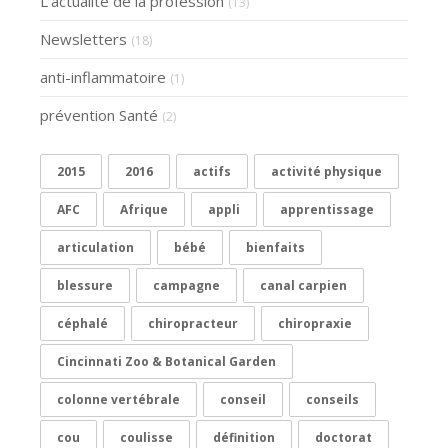
L'actualité de la profession
(13)
Newsletters
(18)
anti-inflammatoire
(1)
prévention Santé
(2)
2015
2016
actifs
activité physique
AFC
Afrique
appli
apprentissage
articulation
bébé
bienfaits
blessure
campagne
canal carpien
céphalé
chiropracteur
chiropraxie
Cincinnati Zoo & Botanical Garden
colonne vertébrale
conseil
conseils
cou
coulisse
définition
doctorat