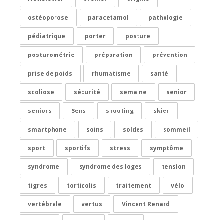
ostéoporose
paracetamol
pathologie
pédiatrique
porter
posture
posturométrie
préparation
prévention
prise de poids
rhumatisme
santé
scoliose
sécurité
semaine
senior
seniors
Sens
shooting
skier
smartphone
soins
soldes
sommeil
sport
sportifs
stress
symptôme
syndrome
syndrome des loges
tension
tigres
torticolis
traitement
vélo
vertébrale
vertus
Vincent Renard