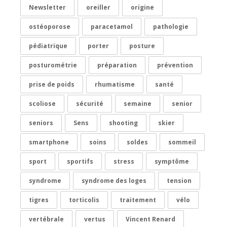
Newsletter
oreiller
origine
ostéoporose
paracetamol
pathologie
pédiatrique
porter
posture
posturométrie
préparation
prévention
prise de poids
rhumatisme
santé
scoliose
sécurité
semaine
senior
seniors
Sens
shooting
skier
smartphone
soins
soldes
sommeil
sport
sportifs
stress
symptôme
syndrome
syndrome des loges
tension
tigres
torticolis
traitement
vélo
vertébrale
vertus
Vincent Renard