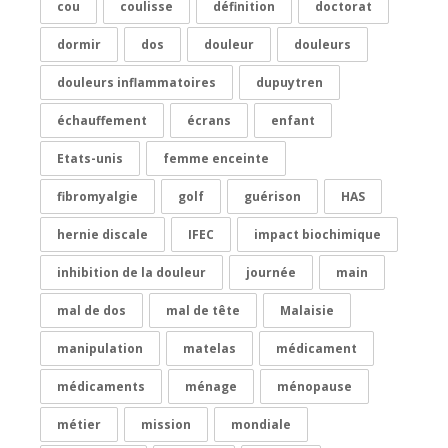
cou
coulisse
définition
doctorat
dormir
dos
douleur
douleurs
douleurs inflammatoires
dupuytren
échauffement
écrans
enfant
Etats-unis
femme enceinte
fibromyalgie
golf
guérison
HAS
hernie discale
IFEC
impact biochimique
inhibition de la douleur
journée
main
mal de dos
mal de tête
Malaisie
manipulation
matelas
médicament
médicaments
ménage
ménopause
métier
mission
mondiale