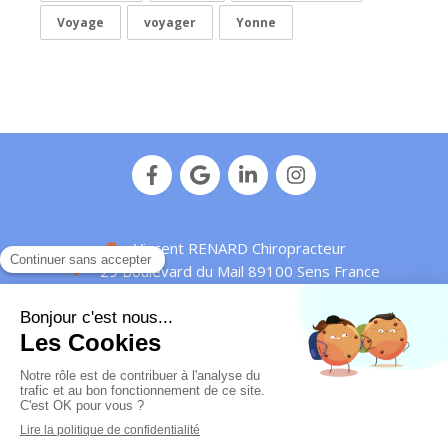
Voyage
voyager
Yonne
Vincent RENARD Chiropracteur
29 Boulevard du Mail
89100
Sens
France
Afficher le téléphone
Plan de site
Mentions légales
© Vincent Renard - 2016 -
Chiropracteur Sens
-
IDENTIFIANT RPPS : 10010429172