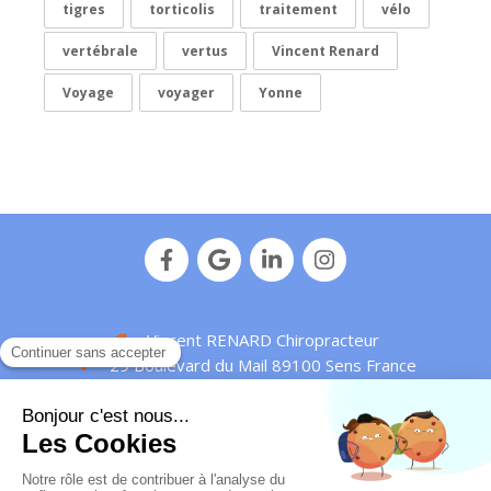
tigres
torticolis
traitement
vélo
vertébrale
vertus
Vincent Renard
Voyage
voyager
Yonne
Vincent RENARD Chiropracteur
29 Boulevard du Mail
89100
Sens
France
Afficher le téléphone
Plan de site
Mentions légales