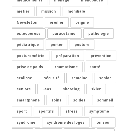
médicaments
ménage
ménopause
métier
mission
mondiale
Newsletter
oreiller
origine
ostéoporose
paracetamol
pathologie
pédiatrique
porter
posture
posturométrie
préparation
prévention
prise de poids
rhumatisme
santé
scoliose
sécurité
semaine
senior
seniors
Sens
shooting
skier
smartphone
soins
soldes
sommeil
sport
sportifs
stress
symptôme
syndrome
syndrome des loges
tension