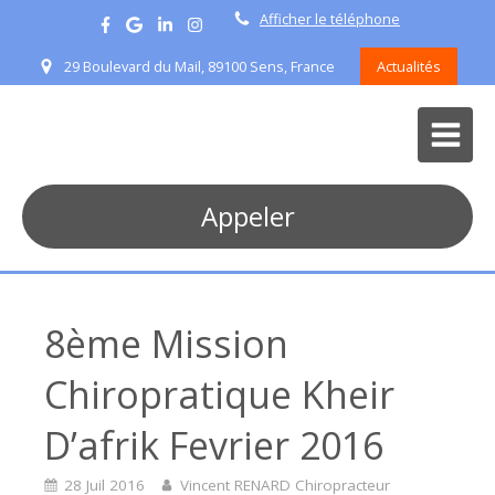
Afficher le téléphone
29 Boulevard du Mail, 89100 Sens, France
Actualités
Appeler
8ème Mission
Chiropratique Kheir
D’afrik Fevrier 2016
28 Juil 2016
Vincent RENARD Chiropracteur