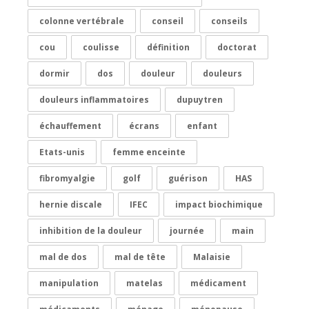
colonne vertébrale
conseil
conseils
cou
coulisse
définition
doctorat
dormir
dos
douleur
douleurs
douleurs inflammatoires
dupuytren
échauffement
écrans
enfant
Etats-unis
femme enceinte
fibromyalgie
golf
guérison
HAS
hernie discale
IFEC
impact biochimique
inhibition de la douleur
journée
main
mal de dos
mal de tête
Malaisie
manipulation
matelas
médicament