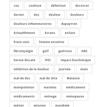
cou
coulisse
définition
doctorat
dormir
dos
douleur
douleurs
douleurs inflammatoires
dupuytren
échauffement
écrans
enfant
Etats-unis
femme enceinte
fibromyalgie
golf
guérison
HAS
hernie discale
IFEC
impact biochimique
inhibition de la douleur
journée
main
mal de dos
mal de tête
Malaisie
manipulation
matelas
médicament
médicaments
ménage
ménopause
métier
mission
mondiale