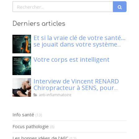
Rechercher
Derniers articles
Et si la vraie clé de votre santé…
se jouait dans votre système
nerveux ?
Votre corps est intelligent
Interview de Vincent RENARD
Chiropracteur à SENS, pour
Klaser.
anti-inflammatoire
Info santé
(13)
Focus pathologie
(8)
Les bonnes idées de l'AFC
(12)