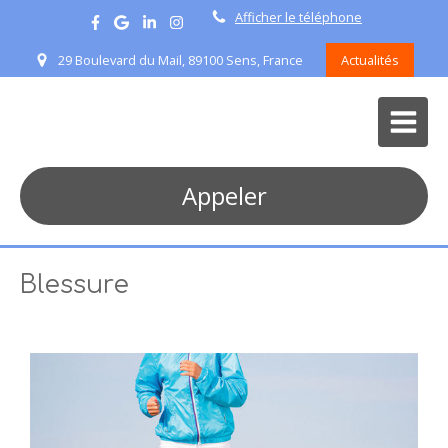
Afficher le téléphone
29 Boulevard du Mail, 89100 Sens, France
Actualités
Appeler
Blessure