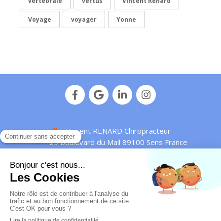
vertébrale
vertus
Vincent Renard
Voyage
voyager
Yonne
Vincent RENARD Chiropracteur
29 Boulevard du Mail
89100
Sens
France
Afficher le téléphone
Plan de site
Mentions légales
© Vincent Renard - 2016 -
Chiropracteur Sens
-