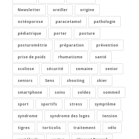
Newsletter
oreiller
origine
ostéoporose
paracetamol
pathologie
pédiatrique
porter
posture
posturométrie
préparation
prévention
prise de poids
rhumatisme
santé
scoliose
sécurité
semaine
senior
seniors
Sens
shooting
skier
smartphone
soins
soldes
sommeil
sport
sportifs
stress
symptôme
syndrome
syndrome des loges
tension
tigres
torticolis
traitement
vélo