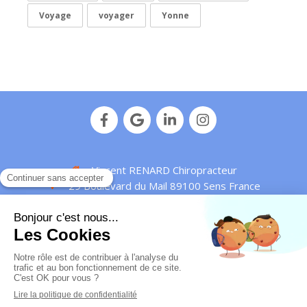
Voyage
voyager
Yonne
Vincent RENARD Chiropracteur
29 Boulevard du Mail
89100
Sens
France
Afficher le téléphone
Plan de site
Mentions légales
© Vincent Renard - 2016 -
Chiropracteur Sens
-
IDENTIFIANT RPPS : 10010429172