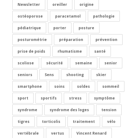
Newsletter
oreiller
origine
ostéoporose
paracetamol
pathologie
pédiatrique
porter
posture
posturométrie
préparation
prévention
prise de poids
rhumatisme
santé
scoliose
sécurité
semaine
senior
seniors
Sens
shooting
skier
smartphone
soins
soldes
sommeil
sport
sportifs
stress
symptôme
syndrome
syndrome des loges
tension
tigres
torticolis
traitement
vélo
vertébrale
vertus
Vincent Renard