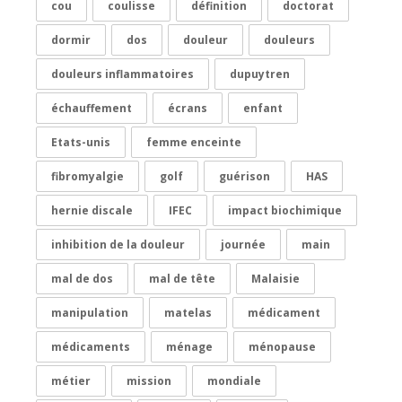
cou
coulisse
définition
doctorat
dormir
dos
douleur
douleurs
douleurs inflammatoires
dupuytren
échauffement
écrans
enfant
Etats-unis
femme enceinte
fibromyalgie
golf
guérison
HAS
hernie discale
IFEC
impact biochimique
inhibition de la douleur
journée
main
mal de dos
mal de tête
Malaisie
manipulation
matelas
médicament
médicaments
ménage
ménopause
métier
mission
mondiale