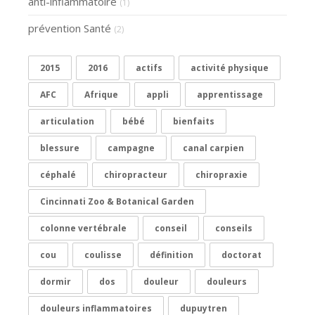
anti-inflammatoire
(1)
prévention Santé
(2)
2015
2016
actifs
activité physique
AFC
Afrique
appli
apprentissage
articulation
bébé
bienfaits
blessure
campagne
canal carpien
céphalé
chiropracteur
chiropraxie
Cincinnati Zoo & Botanical Garden
colonne vertébrale
conseil
conseils
cou
coulisse
définition
doctorat
dormir
dos
douleur
douleurs
douleurs inflammatoires
dupuytren