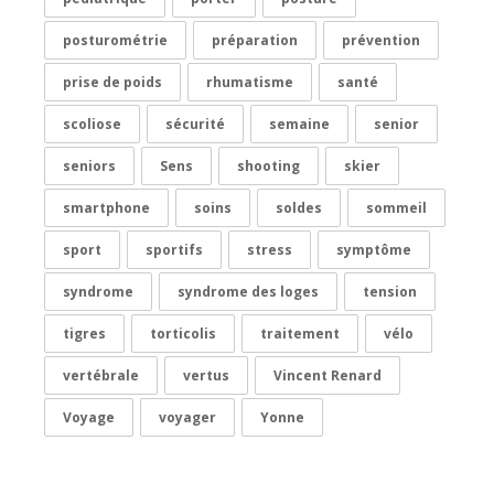
posturométrie
préparation
prévention
prise de poids
rhumatisme
santé
scoliose
sécurité
semaine
senior
seniors
Sens
shooting
skier
smartphone
soins
soldes
sommeil
sport
sportifs
stress
symptôme
syndrome
syndrome des loges
tension
tigres
torticolis
traitement
vélo
vertébrale
vertus
Vincent Renard
Voyage
voyager
Yonne