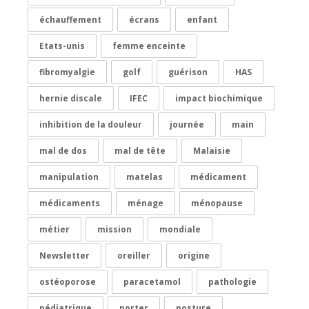
échauffement
écrans
enfant
Etats-unis
femme enceinte
fibromyalgie
golf
guérison
HAS
hernie discale
IFEC
impact biochimique
inhibition de la douleur
journée
main
mal de dos
mal de tête
Malaisie
manipulation
matelas
médicament
médicaments
ménage
ménopause
métier
mission
mondiale
Newsletter
oreiller
origine
ostéoporose
paracetamol
pathologie
pédiatrique
porter
posture