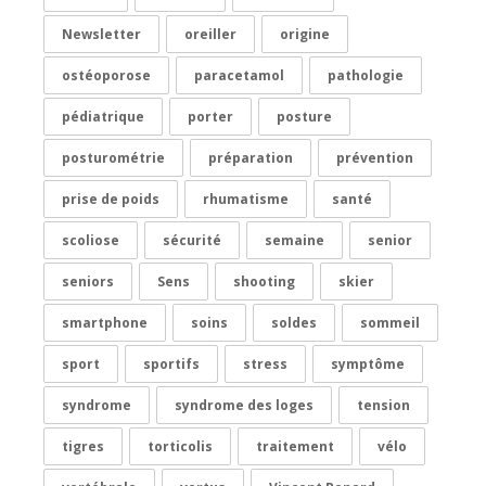
Newsletter
oreiller
origine
ostéoporose
paracetamol
pathologie
pédiatrique
porter
posture
posturométrie
préparation
prévention
prise de poids
rhumatisme
santé
scoliose
sécurité
semaine
senior
seniors
Sens
shooting
skier
smartphone
soins
soldes
sommeil
sport
sportifs
stress
symptôme
syndrome
syndrome des loges
tension
tigres
torticolis
traitement
vélo