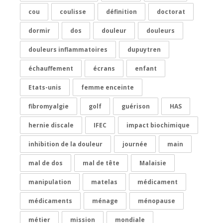
cou
coulisse
définition
doctorat
dormir
dos
douleur
douleurs
douleurs inflammatoires
dupuytren
échauffement
écrans
enfant
Etats-unis
femme enceinte
fibromyalgie
golf
guérison
HAS
hernie discale
IFEC
impact biochimique
inhibition de la douleur
journée
main
mal de dos
mal de tête
Malaisie
manipulation
matelas
médicament
médicaments
ménage
ménopause
métier
mission
mondiale