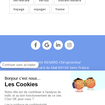
vertébrale
vertus
Vincent Renard
Voyage
voyager
Yonne
Vincent RENARD Chiropracteur
29 Boulevard du Mail
89100
Sens
France
Afficher le téléphone
Plan de site
Mentions légales
© Vincent Renard - 2016 -
Chiropracteur Sens
-