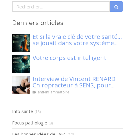
Rechercher
Derniers articles
Et si la vraie clé de votre santé…
se jouait dans votre système
nerveux ?
Votre corps est intelligent
Interview de Vincent RENARD
Chiropracteur à SENS, pour
Klaser.
anti-inflammatoire
Info santé
(13)
Focus pathologie
(8)
Les bonnes idées de l'AFC
(12)