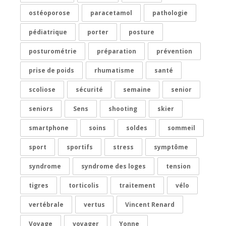
ostéoporose
paracetamol
pathologie
pédiatrique
porter
posture
posturométrie
préparation
prévention
prise de poids
rhumatisme
santé
scoliose
sécurité
semaine
senior
seniors
Sens
shooting
skier
smartphone
soins
soldes
sommeil
sport
sportifs
stress
symptôme
syndrome
syndrome des loges
tension
tigres
torticolis
traitement
vélo
vertébrale
vertus
Vincent Renard
Voyage
voyager
Yonne