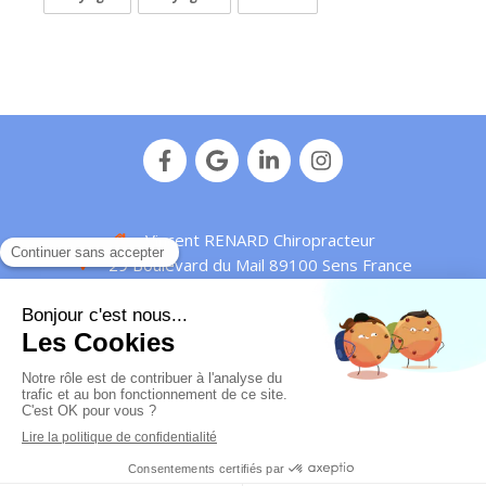
Vincent RENARD Chiropracteur
29 Boulevard du Mail
89100
Sens
France
Afficher le téléphone
Plan de site
Mentions légales
© Vincent Renard - 2016 -
Chiropracteur Sens
-
IDENTIFIANT RPPS : 10010429172