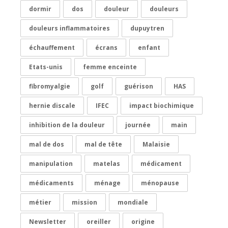
dormir
dos
douleur
douleurs
douleurs inflammatoires
dupuytren
échauffement
écrans
enfant
Etats-unis
femme enceinte
fibromyalgie
golf
guérison
HAS
hernie discale
IFEC
impact biochimique
inhibition de la douleur
journée
main
mal de dos
mal de tête
Malaisie
manipulation
matelas
médicament
médicaments
ménage
ménopause
métier
mission
mondiale
Newsletter
oreiller
origine