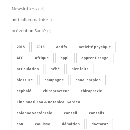
Newsletters
(18)
anti-inflammatoire
(1)
prévention Santé
(2)
2015
2016
actifs
activité physique
AFC
Afrique
appli
apprentissage
articulation
bébé
bienfaits
blessure
campagne
canal carpien
céphalé
chiropracteur
chiropraxie
Cincinnati Zoo & Botanical Garden
colonne vertébrale
conseil
conseils
cou
coulisse
définition
doctorat