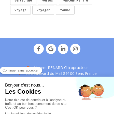
vertébrale
vertus
Vincent Renard
Voyage
voyager
Yonne
Vincent RENARD Chiropracteur
29 Boulevard du Mail
89100
Sens
France
Afficher le téléphone
Plan de site
Mentions légales
© Vincent Renard - 2016 -
Chiropracteur Sens
-