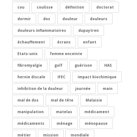
cou
coulisse
définition
doctorat
dormir
dos
douleur
douleurs
douleurs inflammatoires
dupuytren
échauffement
écrans
enfant
Etats-unis
femme enceinte
fibromyalgie
golf
guérison
HAS
hernie discale
IFEC
impact biochimique
inhibition de la douleur
journée
main
mal de dos
mal de tête
Malaisie
manipulation
matelas
médicament
médicaments
ménage
ménopause
métier
mission
mondiale