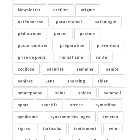
Newsletter
oreiller
origine
ostéoporose
paracetamol
pathologie
pédiatrique
porter
posture
posturométrie
préparation
prévention
prise de poids
rhumatisme
santé
scoliose
sécurité
semaine
senior
seniors
Sens
shooting
skier
smartphone
soins
soldes
sommeil
sport
sportifs
stress
symptôme
syndrome
syndrome des loges
tension
tigres
torticolis
traitement
vélo