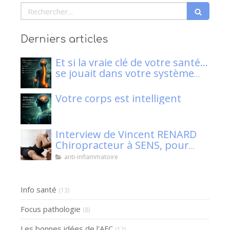
Rechercher
Derniers articles
Et si la vraie clé de votre santé…
se jouait dans votre système
nerveux ?
Votre corps est intelligent
Interview de Vincent RENARD
Chiropracteur à SENS, pour
Klaser.
anti-inflammatoire
Info santé
(13)
Focus pathologie
(8)
Les bonnes idées de l'AFC
(12)