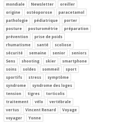
mondiale
Newsletter
oreiller
origine
ostéoporose
paracetamol
pathologie
pédiatrique
porter
posture
posturométrie
préparation
prévention
prise de poids
rhumatisme
santé
scoliose
sécurité
semaine
senior
seniors
Sens
shooting
skier
smartphone
soins
soldes
sommeil
sport
sportifs
stress
symptôme
syndrome
syndrome des loges
tension
tigres
torticolis
traitement
vélo
vertébrale
vertus
Vincent Renard
Voyage
voyager
Yonne