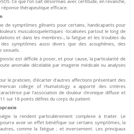
ieSOS. Ce que l’on sait désormais avec certitude, en revanche,
e réponse thérapeutique efficace.
en
aine de symptômes gênants pour certains, handicapants pour
ouleurs musculosquelettiques -localisées partout le long de
ulations et dans les membres-, la fatigue et les troubles du
er des symptômes aussi divers que des acouphènes, des
e sexuels.
stic est difficile à poser, et pour cause, la particularité de
 toute anomalie décelable par imagerie médicale ou analyses
ur le praticien, d’écarter d’autres affections présentant des
American college of rhumatology a apporté des critères
caractérise par l’association de douleur chronique diffuse et
 11 sur 18 points définis du corps du patient.
ropraxie
lgie la rendent particulièrement complexe à traiter. Le
ourra avoir un effet bénéfique sur certains symptômes, la
autres, comme la fatigue ; et inversement. Les principaux