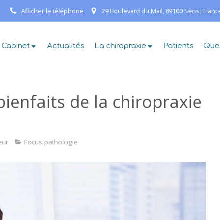
Afficher le téléphone
29 Boulevard du Mail, 89100 Sens, Franc
 Cabinet
Actualités
La chiropraxie
Patients
Que
bienfaits de la chiropraxie
eur
Focus pathologie