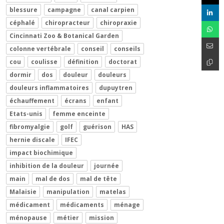
blessure
campagne
canal carpien
céphalé
chiropracteur
chiropraxie
Cincinnati Zoo & Botanical Garden
colonne vertébrale
conseil
conseils
cou
coulisse
définition
doctorat
dormir
dos
douleur
douleurs
douleurs inflammatoires
dupuytren
échauffement
écrans
enfant
Etats-unis
femme enceinte
fibromyalgie
golf
guérison
HAS
hernie discale
IFEC
impact biochimique
inhibition de la douleur
journée
main
mal de dos
mal de tête
Malaisie
manipulation
matelas
médicament
médicaments
ménage
ménopause
métier
mission