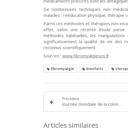
médicaments prescrits sont les antalgiques
De nombreuses techniques non médicam
malades : rééducation physique, thérapie co
Parmi ces méthodes et thérapies non-invasi
effet, selon une récente étude parue 
méthodes habituelles, les manipulations
significativement la qualité de vie des 
reconnus scientifiquement.
Sources :
www.fibromyalgiesos.fr
fibromyalgie
bienfaits
chirop
Précédent
Journée mondiale de la colonne vertébrale 2015 : les seniors à l’honneur
Articles similaires