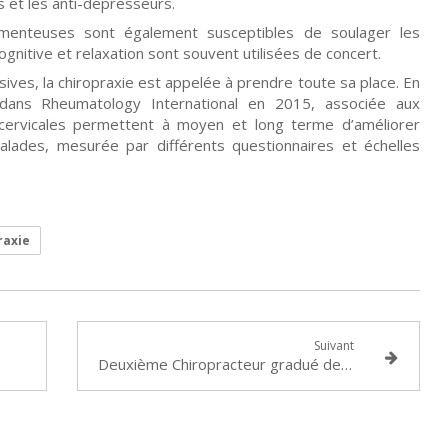
 et les anti-dépresseurs.
enteuses sont également susceptibles de soulager les
gnitive et relaxation sont souvent utilisées de concert.
ves, la chiropraxie est appelée à prendre toute sa place. En
dans Rheumatology International en 2015, associée aux
 cervicales permettent à moyen et long terme d’améliorer
malades, mesurée par différents questionnaires et échelles
raxie
Suivant
Deuxième Chiropracteur gradué de l’IFEC à obtenir un doctorat de 3° cycle