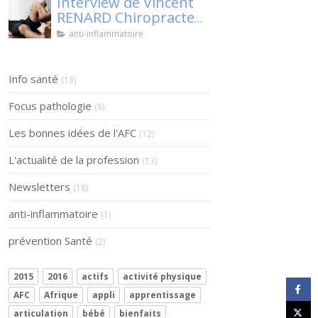
Interview de Vincent
RENARD Chiropracteur
à SENS, pour Klaser.
anti-inflammatoire
Info santé
(13)
Focus pathologie
(8)
Les bonnes idées de l'AFC
(12)
L'actualité de la profession
(13)
Newsletters
(18)
anti-inflammatoire
(1)
prévention Santé
(2)
2015
2016
actifs
activité physique
AFC
Afrique
appli
apprentissage
articulation
bébé
bienfaits