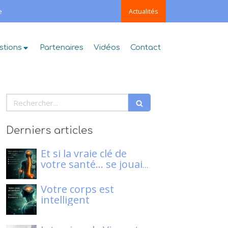
e
Actualités
stions
Partenaires
Vidéos
Contact
Rechercher
Derniers articles
Et si la vraie clé de
votre santé… se jouait
dans votre système
nerveux ?
Votre corps est
intelligent