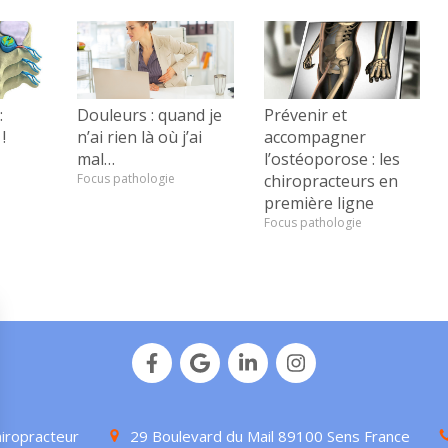
:
Douleurs : quand je
Prévenir et
!
n’ai rien là où j’ai
accompagner
mal…
l’ostéoporose : les
Focus pathologie
chiropracteurs en
première ligne
Focus pathologie
iropracteur
29 Boulevard du Mail
89100
Sens
France