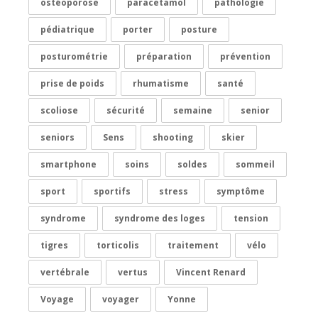
ostéoporose
paracetamol
pathologie
pédiatrique
porter
posture
posturométrie
préparation
prévention
prise de poids
rhumatisme
santé
scoliose
sécurité
semaine
senior
seniors
Sens
shooting
skier
smartphone
soins
soldes
sommeil
sport
sportifs
stress
symptôme
syndrome
syndrome des loges
tension
tigres
torticolis
traitement
vélo
vertébrale
vertus
Vincent Renard
Voyage
voyager
Yonne