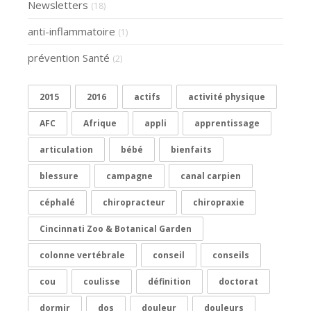
Newsletters
(18)
anti-inflammatoire
(1)
prévention Santé
(2)
2015
2016
actifs
activité physique
AFC
Afrique
appli
apprentissage
articulation
bébé
bienfaits
blessure
campagne
canal carpien
céphalé
chiropracteur
chiropraxie
Cincinnati Zoo & Botanical Garden
colonne vertébrale
conseil
conseils
cou
coulisse
définition
doctorat
dormir
dos
douleur
douleurs