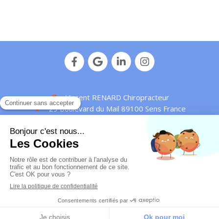
Vincent RENARD Chiropracteur
29 Boulevard du Mail
89100
Sens
France
Afficher le téléphone
Plan de site
Mentions légales
© Vincent Renard - 2016 -
Chiropracteur Sens
-
IDENTIFIANT RPPS : 10010429172
Création et référencement du site par Simplébo