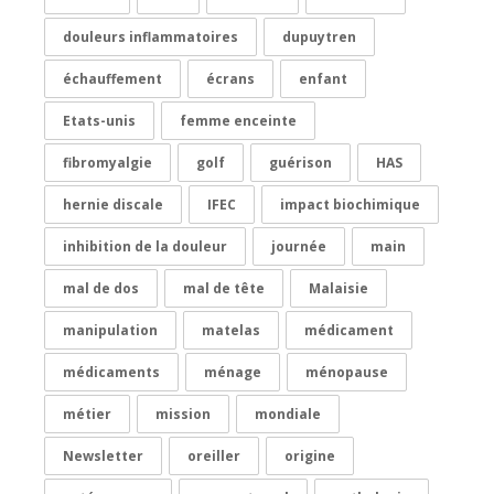
douleurs inflammatoires
dupuytren
échauffement
écrans
enfant
Etats-unis
femme enceinte
fibromyalgie
golf
guérison
HAS
hernie discale
IFEC
impact biochimique
inhibition de la douleur
journée
main
mal de dos
mal de tête
Malaisie
manipulation
matelas
médicament
médicaments
ménage
ménopause
métier
mission
mondiale
Newsletter
oreiller
origine