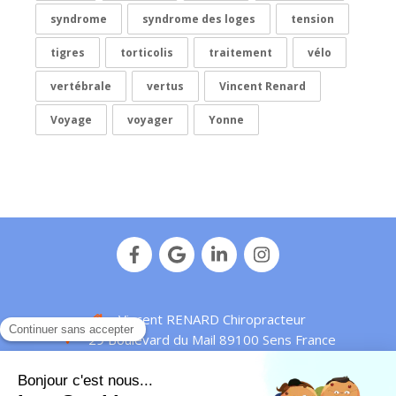
syndrome
syndrome des loges
tension
tigres
torticolis
traitement
vélo
vertébrale
vertus
Vincent Renard
Voyage
voyager
Yonne
Vincent RENARD Chiropracteur
29 Boulevard du Mail
89100
Sens
France
Afficher le téléphone