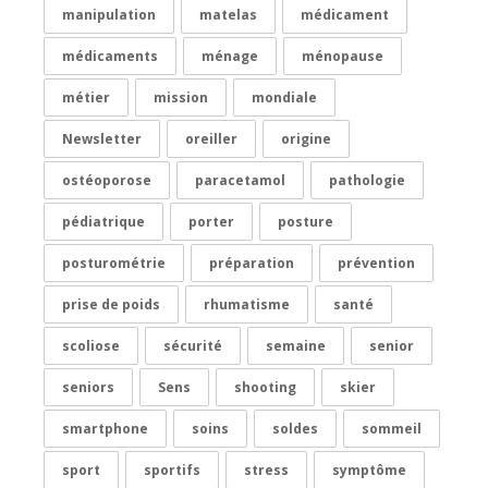
manipulation
matelas
médicament
médicaments
ménage
ménopause
métier
mission
mondiale
Newsletter
oreiller
origine
ostéoporose
paracetamol
pathologie
pédiatrique
porter
posture
posturométrie
préparation
prévention
prise de poids
rhumatisme
santé
scoliose
sécurité
semaine
senior
seniors
Sens
shooting
skier
smartphone
soins
soldes
sommeil
sport
sportifs
stress
symptôme