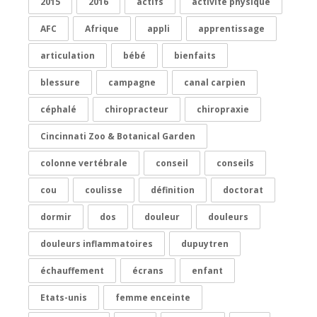
2015
2016
actifs
activité physique
AFC
Afrique
appli
apprentissage
articulation
bébé
bienfaits
blessure
campagne
canal carpien
céphalé
chiropracteur
chiropraxie
Cincinnati Zoo & Botanical Garden
colonne vertébrale
conseil
conseils
cou
coulisse
définition
doctorat
dormir
dos
douleur
douleurs
douleurs inflammatoires
dupuytren
échauffement
écrans
enfant
Etats-unis
femme enceinte