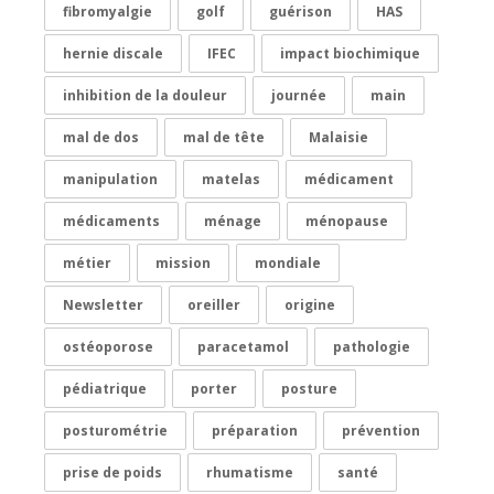
fibromyalgie
golf
guérison
HAS
hernie discale
IFEC
impact biochimique
inhibition de la douleur
journée
main
mal de dos
mal de tête
Malaisie
manipulation
matelas
médicament
médicaments
ménage
ménopause
métier
mission
mondiale
Newsletter
oreiller
origine
ostéoporose
paracetamol
pathologie
pédiatrique
porter
posture
posturométrie
préparation
prévention
prise de poids
rhumatisme
santé