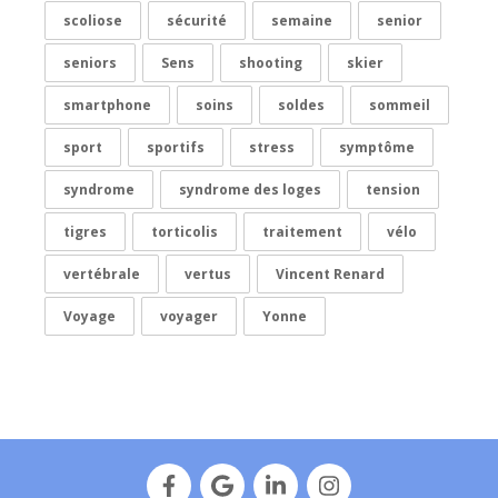
scoliose
sécurité
semaine
senior
seniors
Sens
shooting
skier
smartphone
soins
soldes
sommeil
sport
sportifs
stress
symptôme
syndrome
syndrome des loges
tension
tigres
torticolis
traitement
vélo
vertébrale
vertus
Vincent Renard
Voyage
voyager
Yonne