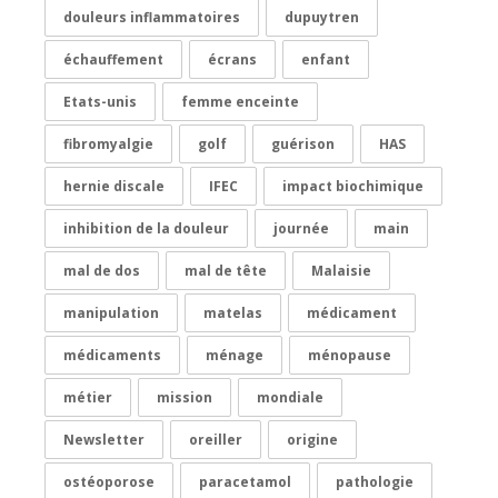
douleurs inflammatoires
dupuytren
échauffement
écrans
enfant
Etats-unis
femme enceinte
fibromyalgie
golf
guérison
HAS
hernie discale
IFEC
impact biochimique
inhibition de la douleur
journée
main
mal de dos
mal de tête
Malaisie
manipulation
matelas
médicament
médicaments
ménage
ménopause
métier
mission
mondiale
Newsletter
oreiller
origine
ostéoporose
paracetamol
pathologie