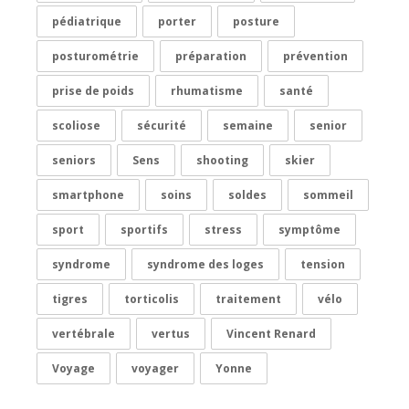
pédiatrique
porter
posture
posturométrie
préparation
prévention
prise de poids
rhumatisme
santé
scoliose
sécurité
semaine
senior
seniors
Sens
shooting
skier
smartphone
soins
soldes
sommeil
sport
sportifs
stress
symptôme
syndrome
syndrome des loges
tension
tigres
torticolis
traitement
vélo
vertébrale
vertus
Vincent Renard
Voyage
voyager
Yonne