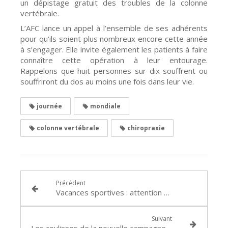
un dépistage gratuit des troubles de la colonne
vertébrale.
L’AFC lance un appel à l’ensemble de ses adhérents
pour qu’ils soient plus nombreux encore cette année
à s’engager. Elle invite également les patients à faire
connaître cette opération à leur entourage.
Rappelons que huit personnes sur dix souffrent ou
souffriront du dos au moins une fois dans leur vie.
journée
mondiale
colonne vertébrale
chiropraxie
Précédent
Vacances sportives : attention aux blessures
Suivant
Les coulisses de la nouvelle campagne « Plus facile la vie avec la chiropraxie ! »