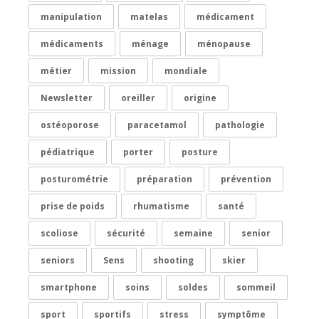
manipulation
matelas
médicament
médicaments
ménage
ménopause
métier
mission
mondiale
Newsletter
oreiller
origine
ostéoporose
paracetamol
pathologie
pédiatrique
porter
posture
posturométrie
préparation
prévention
prise de poids
rhumatisme
santé
scoliose
sécurité
semaine
senior
seniors
Sens
shooting
skier
smartphone
soins
soldes
sommeil
sport
sportifs
stress
symptôme