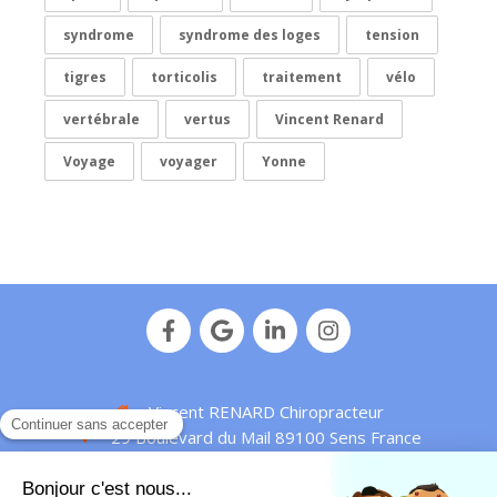
syndrome
syndrome des loges
tension
tigres
torticolis
traitement
vélo
vertébrale
vertus
Vincent Renard
Voyage
voyager
Yonne
Vincent RENARD Chiropracteur
29 Boulevard du Mail
89100
Sens
France
Afficher le téléphone