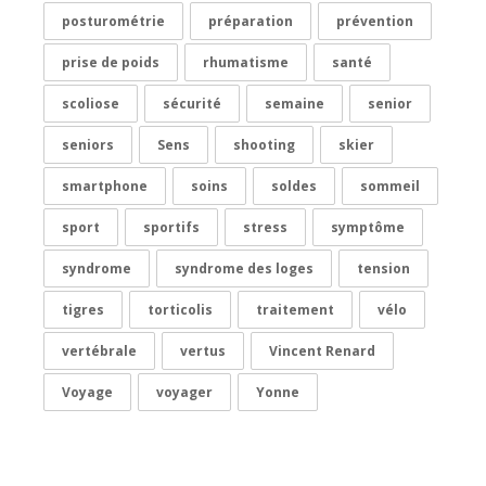
posturométrie
préparation
prévention
prise de poids
rhumatisme
santé
scoliose
sécurité
semaine
senior
seniors
Sens
shooting
skier
smartphone
soins
soldes
sommeil
sport
sportifs
stress
symptôme
syndrome
syndrome des loges
tension
tigres
torticolis
traitement
vélo
vertébrale
vertus
Vincent Renard
Voyage
voyager
Yonne