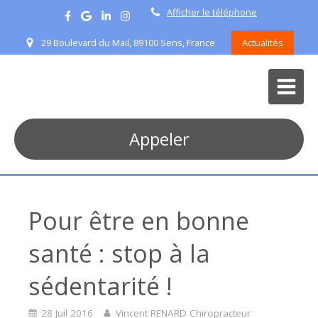
Afficher le téléphone
29 Boulevard du Mail, 89100 Sens, France
Actualités
Appeler
Pour être en bonne
santé : stop à la
sédentarité !
28 Juil 2016
Vincent RENARD Chiropracteur