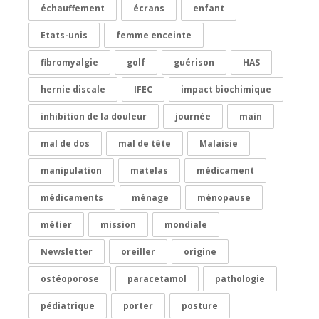
échauffement
écrans
enfant
Etats-unis
femme enceinte
fibromyalgie
golf
guérison
HAS
hernie discale
IFEC
impact biochimique
inhibition de la douleur
journée
main
mal de dos
mal de tête
Malaisie
manipulation
matelas
médicament
médicaments
ménage
ménopause
métier
mission
mondiale
Newsletter
oreiller
origine
ostéoporose
paracetamol
pathologie
pédiatrique
porter
posture