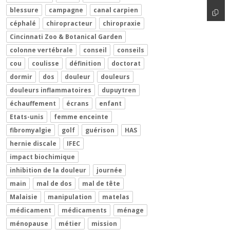
blessure
campagne
canal carpien
céphalé
chiropracteur
chiropraxie
Cincinnati Zoo & Botanical Garden
colonne vertébrale
conseil
conseils
cou
coulisse
définition
doctorat
dormir
dos
douleur
douleurs
douleurs inflammatoires
dupuytren
échauffement
écrans
enfant
Etats-unis
femme enceinte
fibromyalgie
golf
guérison
HAS
hernie discale
IFEC
impact biochimique
inhibition de la douleur
journée
main
mal de dos
mal de tête
Malaisie
manipulation
matelas
médicament
médicaments
ménage
ménopause
métier
mission