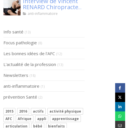
Interview de Vincent
RENARD Chiropracteur
à SENS, pour Klaser.
anti-inflammatoire
Info santé
(13)
Focus pathologie
(8)
Les bonnes idées de l'AFC
(12)
L'actualité de la profession
(13)
Newsletters
(18)
anti-inflammatoire
(1)
prévention Santé
(2)
2015
2016
actifs
activité physique
AFC
Afrique
appli
apprentissage
articulation
bébé
bienfaits