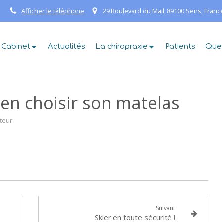
Afficher le téléphone
29 Boulevard du Mail, 89100 Sens, Franc
 Cabinet
Actualités
La chiropraxie
Patients
Que
ien choisir son matelas
teur
Suivant
Skier en toute sécurité !