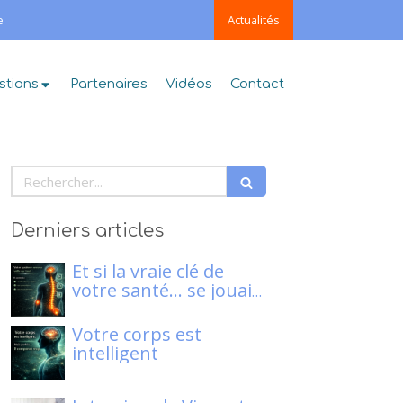
e
Actualités
stions
Partenaires
Vidéos
Contact
Rechercher
Derniers articles
Et si la vraie clé de
votre santé… se jouait
dans votre système
nerveux ?
Votre corps est
intelligent