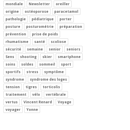
mondiale
Newsletter
oreiller
origine
ostéoporose
paracetamol
pathologie
pédiatrique
porter
posture
posturométrie
préparation
prévention
prise de poids
rhumatisme
santé
scoliose
sécurité
semaine
senior
seniors
Sens
shooting
skier
smartphone
soins
soldes
sommeil
sport
sportifs
stress
symptôme
syndrome
syndrome des loges
tension
tigres
torticolis
traitement
vélo
vertébrale
vertus
Vincent Renard
Voyage
voyager
Yonne