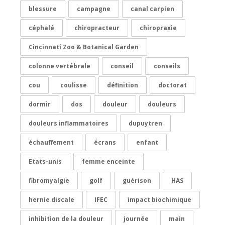
blessure
campagne
canal carpien
céphalé
chiropracteur
chiropraxie
Cincinnati Zoo & Botanical Garden
colonne vertébrale
conseil
conseils
cou
coulisse
définition
doctorat
dormir
dos
douleur
douleurs
douleurs inflammatoires
dupuytren
échauffement
écrans
enfant
Etats-unis
femme enceinte
fibromyalgie
golf
guérison
HAS
hernie discale
IFEC
impact biochimique
inhibition de la douleur
journée
main