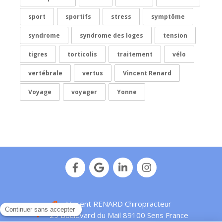
sport
sportifs
stress
symptôme
syndrome
syndrome des loges
tension
tigres
torticolis
traitement
vélo
vertébrale
vertus
Vincent Renard
Voyage
voyager
Yonne
Vincent RENARD Chiropracteur
29 Boulevard du Mail
89100
Sens
France