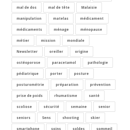
mal de dos
mal de tête
Malaisie
manipulation
matelas
médicament
médicaments
ménage
ménopause
métier
mission
mondiale
Newsletter
oreiller
origine
ostéoporose
paracetamol
pathologie
pédiatrique
porter
posture
posturométrie
préparation
prévention
prise de poids
rhumatisme
santé
scoliose
sécurité
semaine
senior
seniors
Sens
shooting
skier
smartphone
soins
soldes
sommeil