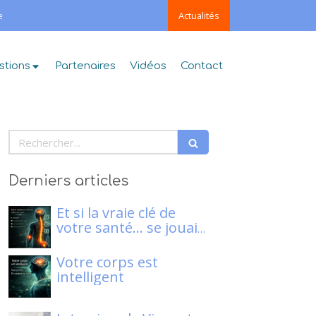
e
Actualités
stions
Partenaires
Vidéos
Contact
Rechercher
Derniers articles
Et si la vraie clé de
votre santé… se jouait
dans votre système
nerveux ?
Votre corps est
intelligent