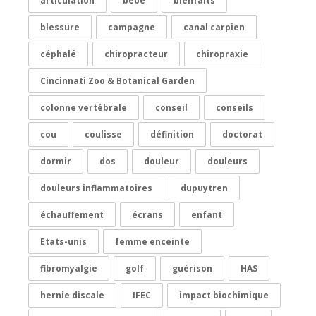
articulation
bébé
bienfaits
blessure
campagne
canal carpien
céphalé
chiropracteur
chiropraxie
Cincinnati Zoo & Botanical Garden
colonne vertébrale
conseil
conseils
cou
coulisse
définition
doctorat
dormir
dos
douleur
douleurs
douleurs inflammatoires
dupuytren
échauffement
écrans
enfant
Etats-unis
femme enceinte
fibromyalgie
golf
guérison
HAS
hernie discale
IFEC
impact biochimique