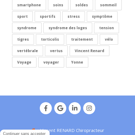
smartphone
soins
soldes
sommeil
sport
sportifs
stress
symptôme
syndrome
syndrome des loges
tension
tigres
torticolis
traitement
vélo
vertébrale
vertus
Vincent Renard
Voyage
voyager
Yonne
Vincent RENARD Chiropracteur