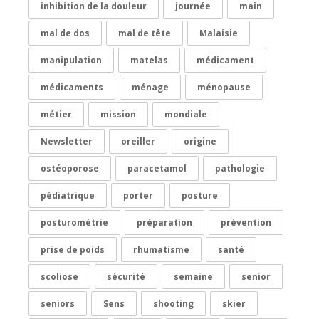
inhibition de la douleur
journée
main
mal de dos
mal de tête
Malaisie
manipulation
matelas
médicament
médicaments
ménage
ménopause
métier
mission
mondiale
Newsletter
oreiller
origine
ostéoporose
paracetamol
pathologie
pédiatrique
porter
posture
posturométrie
préparation
prévention
prise de poids
rhumatisme
santé
scoliose
sécurité
semaine
senior
seniors
Sens
shooting
skier