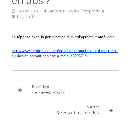
en dos ?
14 Oct 2016
Vincent RENARD Chiropracteur
Info santé
La réponse avec la participation d’un chiropracteur américain .
http://www.terrafemina.com/
article/comment-eviter-d-
avoir-mal-
au-dos-en-portant-
son-sac-a-main_a320671/1
Précédent
Le saviez-vous?
Suivant
Stress et mal de dos