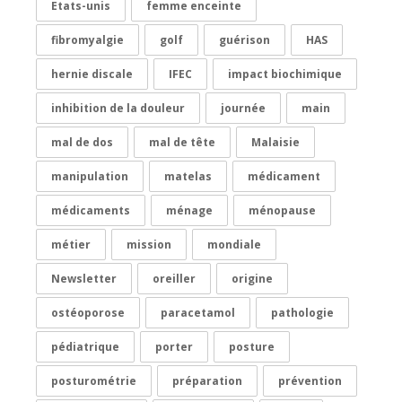
Etats-unis
femme enceinte
fibromyalgie
golf
guérison
HAS
hernie discale
IFEC
impact biochimique
inhibition de la douleur
journée
main
mal de dos
mal de tête
Malaisie
manipulation
matelas
médicament
médicaments
ménage
ménopause
métier
mission
mondiale
Newsletter
oreiller
origine
ostéoporose
paracetamol
pathologie
pédiatrique
porter
posture
posturométrie
préparation
prévention