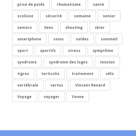
prise de poids
rhumatisme
santé
scoliose
sécurité
semaine
senior
seniors
Sens
shooting
skier
smartphone
soins
soldes
sommeil
sport
sportifs
stress
symptôme
syndrome
syndrome des loges
tension
tigres
torticolis
traitement
vélo
vertébrale
vertus
Vincent Renard
Voyage
voyager
Yonne