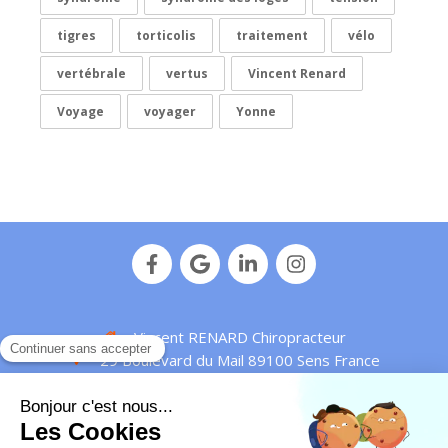
tigres
torticolis
traitement
vélo
vertébrale
vertus
Vincent Renard
Voyage
voyager
Yonne
Vincent RENARD Chiropracteur
29 Boulevard du Mail
89100
Sens
France
Afficher le téléphone
Plan de site