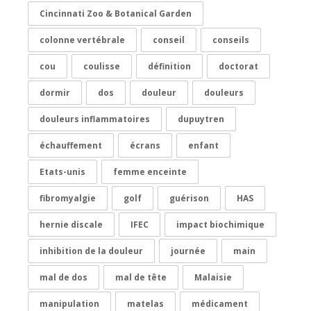
Cincinnati Zoo & Botanical Garden
colonne vertébrale
conseil
conseils
cou
coulisse
définition
doctorat
dormir
dos
douleur
douleurs
douleurs inflammatoires
dupuytren
échauffement
écrans
enfant
Etats-unis
femme enceinte
fibromyalgie
golf
guérison
HAS
hernie discale
IFEC
impact biochimique
inhibition de la douleur
journée
main
mal de dos
mal de tête
Malaisie
manipulation
matelas
médicament