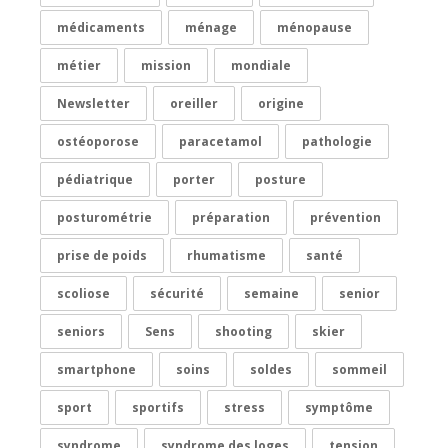
médicaments
ménage
ménopause
métier
mission
mondiale
Newsletter
oreiller
origine
ostéoporose
paracetamol
pathologie
pédiatrique
porter
posture
posturométrie
préparation
prévention
prise de poids
rhumatisme
santé
scoliose
sécurité
semaine
senior
seniors
Sens
shooting
skier
smartphone
soins
soldes
sommeil
sport
sportifs
stress
symptôme
syndrome
syndrome des loges
tension