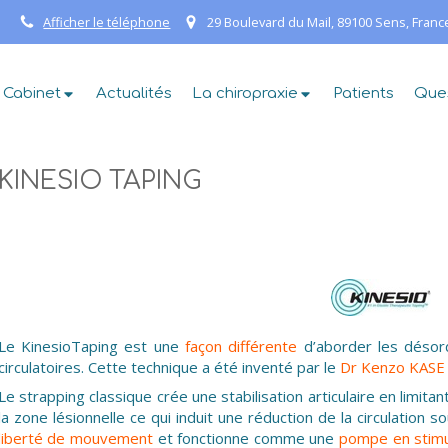
Afficher le téléphone
29 Boulevard du Mail, 89100 Sens, Franc
 Cabinet
Actualités
La chiropraxie
Patients
Que
KINESIO TAPING
Le KinesioTaping est une
façon différente
d’aborder les désord
circulatoires. Cette technique a été inventé par le
Dr Kenzo KASE C
Le strapping classique crée une stabilisation articulaire en limit
la zone lésionnelle ce qui induit une réduction de la circulation s
liberté de mouvement
et fonctionne comme une
pompe en stimul