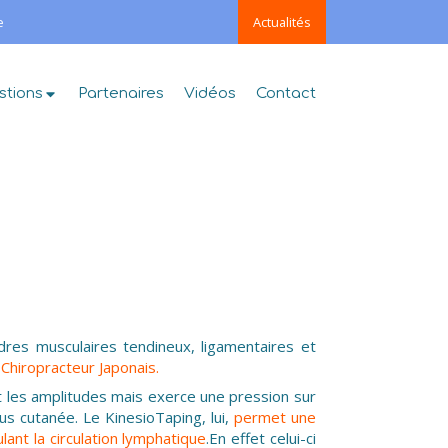
e
Actualités
stions
Partenaires
Vidéos
Contact
res musculaires tendineux, ligamentaires et
hiropracteur Japonais.
ant les amplitudes mais exerce une pression sur
ous cutanée. Le KinesioTaping, lui,
permet une
ant la circulation lymphatique
.En effet celui-ci