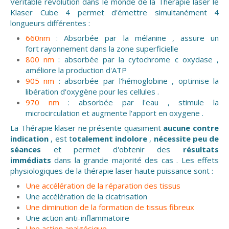
Véritable révolution dans le monde de la Thérapie laser le
Klaser Cube 4 permet d'émettre simultanément 4
longueurs différent
es :
660nm
: Absorbée par la mélanine , assure un
fort rayonnement dans la zone superficielle
800 nm
: absorbée par la cytochrome c oxydase ,
améliore la production d'ATP
905 nm
: absorbée par l'hémoglobine , optimise la
libération d'oxygène pour les cellules .
970 nm
: absorbée par l'eau , stimule la
microcirculation et augmente l'apport en oxygene .
La Thérapie klaser ne présente quasiment
aucune contre
indication
, est t
otalement indolore
,
nécessite peu de
séances
et permet d'obtenir des
résultats
immédiats
dans la grande majorité des cas . Les effets
physiologiques de la thérapie laser haute puissance sont :
Une accélération de la réparation des tissus
Une accélération de la cicatrisation
Une diminution de la formation de tissus fibreux
Une action anti-inflammatoire
Une action analgésique