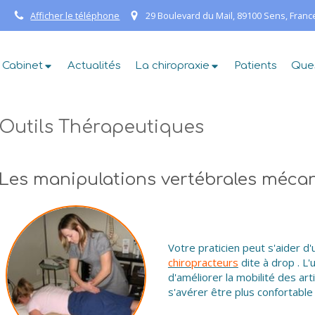
Afficher le téléphone
29 Boulevard du Mail, 89100 Sens, Franc
 Cabinet
Actualités
La chiropraxie
Patients
Que
Outils Thérapeutiques
Les manipulations vertébrales mécan
Votre praticien peut s'aider d
chiropracteurs
dite à drop . L
d'améliorer la mobilité des art
s'avérer être plus confortable 