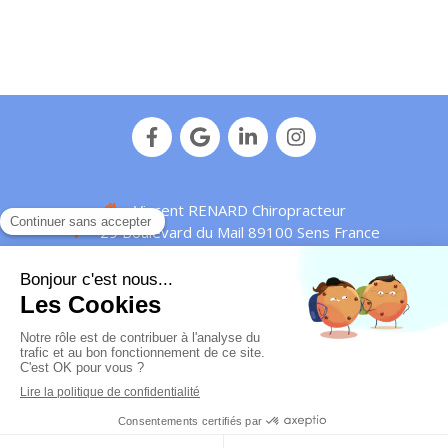
Vincent RENARD Chiropracteur
29 Boulevard du Mail
89100
Sens
France
Afficher le téléphone
Plan de site
Mentions légales
© Vincent Renard - 2016 -
Chiropracteur Sens
-
IDENTIFIANT RPPS : 10010429172